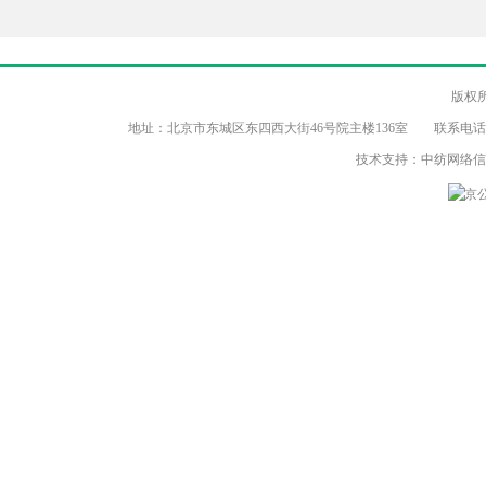
版权
地址：北京市东城区东四西大街46号院主楼136室 联系电话：（86-10）8
技术支持：中纺网络
京公