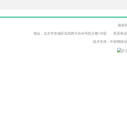
版权
地址：北京市东城区东四西大街46号院主楼136室 联系电话：（86-10）8
技术支持：中纺网络
京公