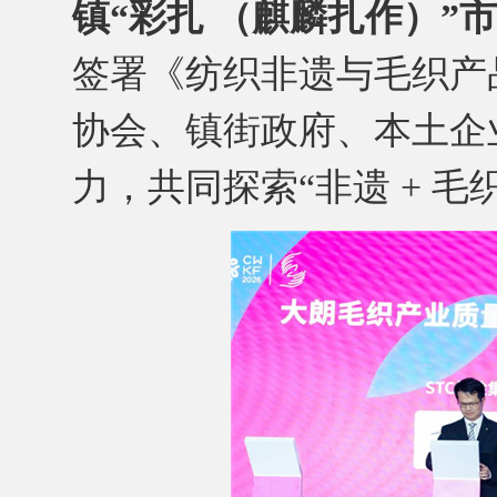
镇“彩扎 （麒麟扎作）”
签署《纺织非遗与毛织产
协会、镇街政府、本土企
力，共同探索“非遗 + 