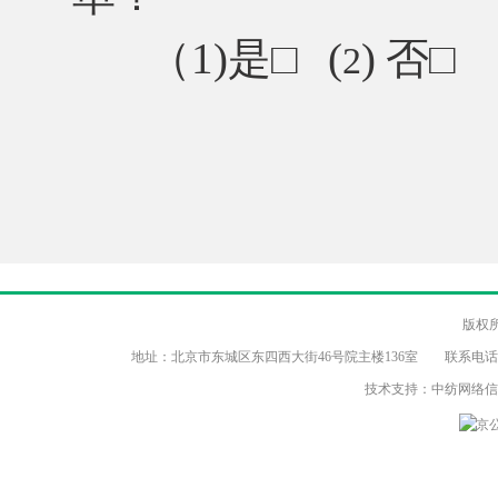
（
1)是
□
(
)
否
□
2
版权
地址：北京市东城区东四西大街46号院主楼136室 联系电话：（86-10）8
技术支持：中纺网络
京公