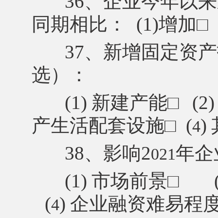
36、企业今年以
同期相比：
(1)增加
□
37、新增固定资
选）：
(1)
新建产能
□
(2)
产生活配套设施
□
(
)
4
38、影响2
年企
021
(1)
市场前景
□
(
)
企业融资难易
程
4