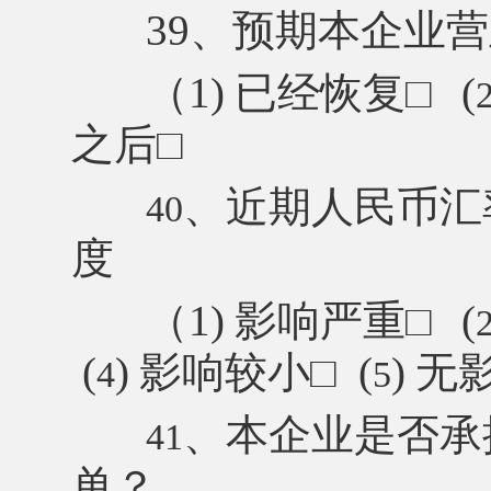
39、预期本企业
（
1)
已经恢复
□
(
之后
□
、近期人民币汇
40
度
（
1)
影响严重
□
(
(
)
影响较小
□
(
)
无
4
5
、本企业是否承
41
单？