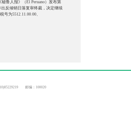
报》（El Peruano）发布第
fetán）作出反倾销日落复审终裁，决定继续
512.11.00.00、
)85229219 邮编：100020