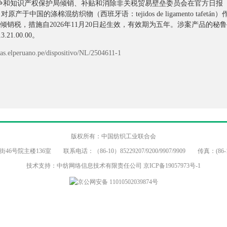
争和知识产权保护局倾销、补贴和消除非关税贸易壁垒委员会在官方日报《秘鲁人
号公告，对原产于中国的涤棉混纺织物（西班牙语：tejidos de ligamento ta
倾销税，措施自2026年11月20日起生效，有效期为五年。涉案产品的秘鲁税号为5
13.21.00.00。
das.elperuano.pe/dispositivo/NL/2504611-1
版权所有：中国纺织工业联合会
主楼136室 联系电话：（86-10）85229207/9200/9907/9909 传真：(86-10
技术支持：中纺网络信息技术有限责任公司
京ICP备19057973号-1
京公网安备 11010502039874号