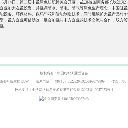
孟加拉国
5月14日，第二届中孟绿色纺织博览会开幕，
商务部长坎达克
企业加大在孟投资，并强调节水、节电、节气等绿色生产理念。中国驻孟
能设备、环保材料、数码印花和智能制造技术，同时继续扩大孟产品对华
，孟方企业可借助这一展会加强与中方企业的技术交流与合作，双方贸易额在20
强。
版权所有：中国纺织工业联合会
主楼136室 联系电话：（86-10）85229207/9200/9907/9909 传真：(86-10
技术支持：中纺网络信息技术有限责任公司
京ICP备19057973号-1
京公网安备 11010502039874号