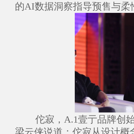
的AI数据洞察指导预售与柔
佗寂，A.1壹亍品牌创
梁云侠说道：佗寂从设计概