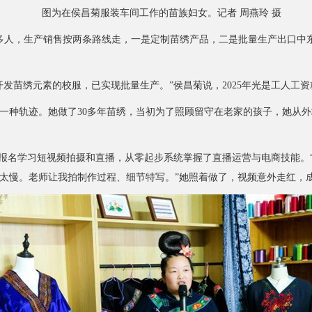
图为在侯昌菊服装车间工作的苗族妇女。记者 周燕玲 摄
人，生产销售按两条路线走，一是定制苗绣产品，二是批量生产出口中东和
苗绣元素的校服，已实现批量生产。”侯昌菊说，2025年光是工人工资
种轨迹。她做了30多年苗绣，当初为了照顾留守在老家的孩子，她从外
名学习短视频拍摄和直播，从零起步系统掌握了直播运营与电商技能。
太慢。老师让我拍制作过程、细节特写。”她照着做了，视频意外走红，成