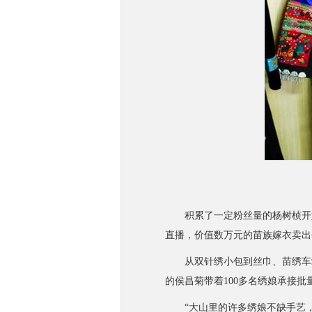
积累了一定粉丝量的杨树桢开始
直播，价值数万元的苗族嫁衣卖出
从双针绣小包到丝巾、苗绣车载
的侯昌菊带着100多名绣娘承接
“大山里的许多绣娘不缺手艺，缺