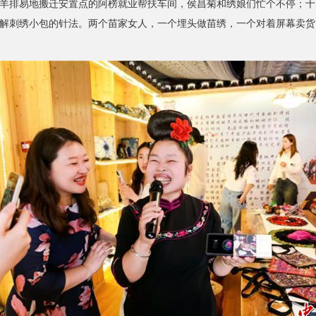
排易地搬迁安置点的阿榜就业帮扶车间，侯昌菊和绣娘们忙个不停；十
解刺绣小包的针法。两个苗家女人，一个埋头做苗绣，一个对着屏幕卖货