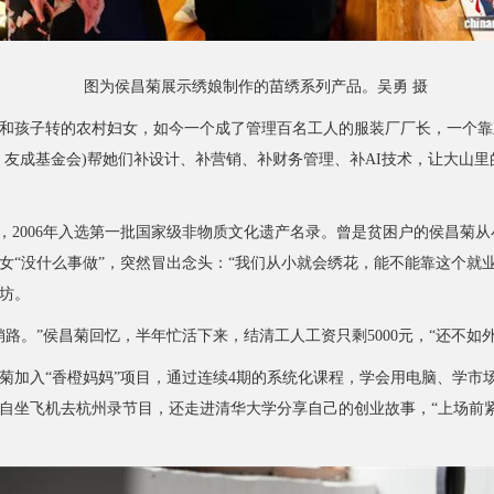
图为侯昌菊展示绣娘制作的苗绣系列产品。吴勇 摄
孩子转的农村妇女，如今一个成了管理百名工人的服装厂厂长，一个靠
：友成基金会)帮她们补设计、补营销、补财务管理、补AI技术，让大山
2006年入选第一批国家级非物质文化遗产名录。曾是贫困户的侯昌菊从小
女“没什么事做”，突然冒出念头：“我们从小就会绣花，能不能靠这个就
作坊。
。”侯昌菊回忆，半年忙活下来，结清工人工资只剩5000元，“还不如
加入“香橙妈妈”项目，通过连续4期的系统化课程，学会用电脑、学市
自坐飞机去杭州录节目，还走进清华大学分享自己的创业故事，“上场前