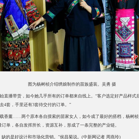
图为杨树桢介绍绣娘制作的苗族盛装。吴勇 摄
直播带货，如今她几乎所有的订单都来自线上。“客户选定好产品样式
去4套，手里还有3套待交付的订单。”
香薰……两个原本各自摸索的苗家女人，如今成了最好的搭档，杨树桢
批量订单，各自发挥所长，资源互补，形成了一条完整的产业链。
的是好设计和市场化营销。”侯昌菊说。(中新网记者 周燕玲)