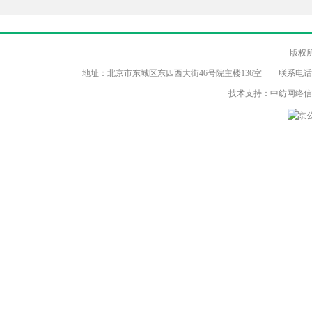
版权
地址：北京市东城区东四西大街46号院主楼136室 联系电话：（86-10）8
技术支持：中纺网络
京公