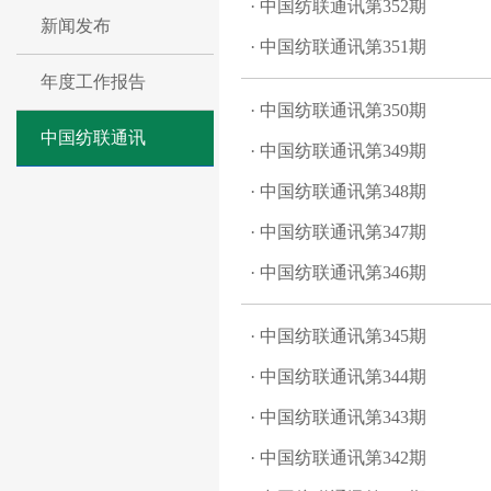
·
中国纺联通讯第352期
新闻发布
·
中国纺联通讯第351期
年度工作报告
·
中国纺联通讯第350期
中国纺联通讯
·
中国纺联通讯第349期
·
中国纺联通讯第348期
·
中国纺联通讯第347期
·
中国纺联通讯第346期
·
中国纺联通讯第345期
·
中国纺联通讯第344期
·
中国纺联通讯第343期
·
中国纺联通讯第342期