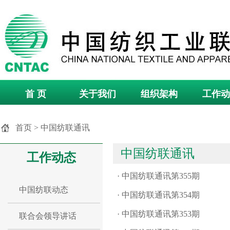
首 页
关于我们
组织架构
工作动
首页
>
中国纺联通讯
中国纺联通讯
工作动态
·
中国纺联通讯第355期
中国纺联动态
·
中国纺联通讯第354期
·
中国纺联通讯第353期
联合会领导讲话